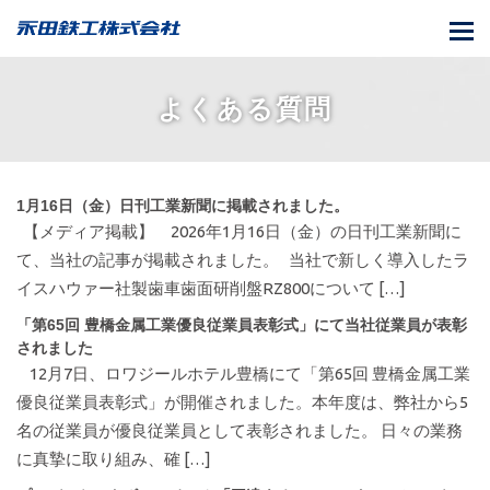
T
o
g
よくある質問
g
l
e
n
1月16日（金）日刊工業新聞に掲載されました。
【メディア掲載】 2026年1月16日（金）の日刊工業新聞に
a
て、当社の記事が掲載されました。 当社で新しく導入したラ
v
イスハウァー社製歯車歯面研削盤RZ800について […]
i
g
「第65回 豊橋金属工業優良従業員表彰式」にて当社従業員が表彰
a
されました
12月7日、ロワジールホテル豊橋にて「第65回 豊橋金属工業
t
優良従業員表彰式」が開催されました。本年度は、弊社から5
i
名の従業員が優良従業員として表彰されました。 日々の業務
o
に真摯に取り組み、確 […]
n