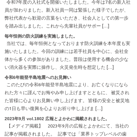
令和7年度の入社式を開催いたしました。今年は7名の新入社
員が加わりました。新入社員一同は緊張した様子でしたが、
弊社代表から歓迎の言葉をいただき、社会人としての第一歩
を踏み出しました。これから先輩社員がサポー […]
毎年恒例の防火訓練を実施しました。
当社では、毎年恒例となっております防火訓練を本年度も実
施いたしました。今回の訓練には若手社員を中心に、会社全
体から多くの参加がありました。普段は使用する機会の少な
い消火器を実際に操作し、火災発生時を想定した […]
令和6年能登半島地震へのお見舞い
このたびの令和6年能登半島地震により、お亡くなりになら
れた方々に謹んでお悔やみ申し上げますとともに、 被災され
た皆様に心よりお見舞い申し上げます。 皆様の安全と被災地
の1日も早い復興を心よりお祈り申し上げま […]
2023年9月 vol.1802 広報とよかわに掲載されました。
【メディア掲載】 2023年9月の広報とよかわにて、当社の
記事が掲載されました。 記事では「業界トップレベルの歯