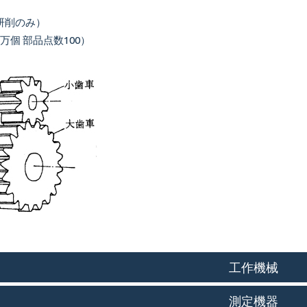
研削のみ）
万個 部品点数100）
工作機械
測定機器