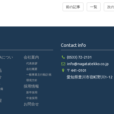
前の記事
一覧
次
Contact info
TAについ
会社案内
(0533) 72-2131
info@nagatatekko.co.jp
代表挨拶
会社概要
品
〒441-0101
一般事業主行動計画
介
愛知県豊川市宿町野川1-12
環境方針
械
採用情報
設備
新卒採用
器
中途採用
程
お問合せ