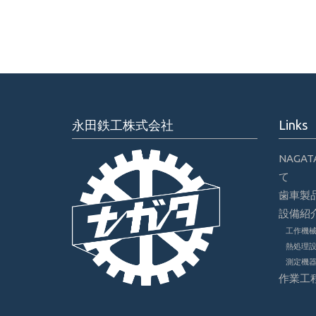
永田鉄工株式会社
Links
NAGA
て
歯車製
設備紹
工作機
熱処理
測定機
作業工