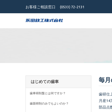
お客様ご相談窓口
(0533) 72-2131
毎月
はじめての歯車
歯車研削盤とは何ですか？
歯研仕
月産14
歯面研削のみでもよいのか？
部品点数