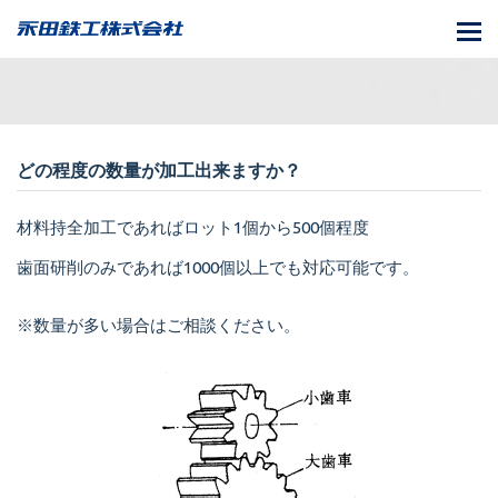
T
o
g
g
l
どの程度の数量が加工出来ますか？
e
n
材料持全加工であればロット1個から500個程度
a
v
歯面研削のみであれば1000個以上でも対応可能です。
i
g
※数量が多い場合はご相談ください。
a
t
i
o
n