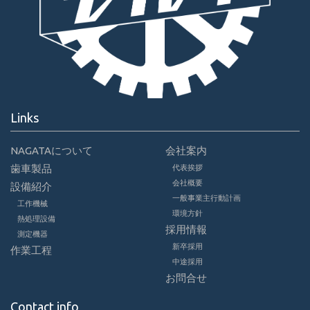
Links
NAGATAについて
会社案内
歯車製品
代表挨拶
会社概要
設備紹介
一般事業主行動計画
工作機械
環境方針
熱処理設備
採用情報
測定機器
新卒採用
作業工程
中途採用
お問合せ
Contact info