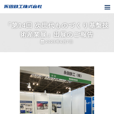
T
o
g
「第14回 次世代ものづくり基盤技
g
術産業展」出展のご報告
l
e
2025年6月7日
n
a
v
i
g
a
t
i
o
n