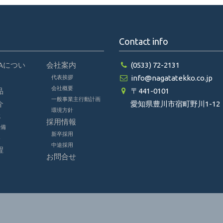
Contact info
TAについ
会社案内
(0533) 72-2131
info@nagatatekko.co.jp
代表挨拶
会社概要
品
〒441-0101
一般事業主行動計画
介
愛知県豊川市宿町野川1-12
環境方針
械
採用情報
設備
新卒採用
器
中途採用
程
お問合せ