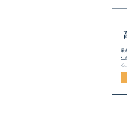
最
生
る