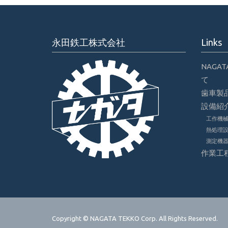
永田鉄工株式会社
Links
NAGA
て
歯車製
設備紹
工作機
熱処理
測定機
作業工
Copyright © NAGATA TEKKO Corp. All Rights Reserved.