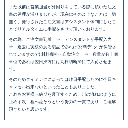
また以前は営業担当が外回りをしている際に頂いた注文
書の処理が滞りましたが、現在はそのようなことは一切
無く、発行されたご注文書はアシスタント体制にしたこ
とでリアルタイムに手配をさせて頂いております。
その為、ご注文書到着 ⇒ アシスタントが手配入力
⇒ 過去に実績のある製品であれば(材料デ-タ-が保管さ
れていますので) 材料商社へ自動注文 ⇒ 数量が数十個
単位であれば翌日夕方には丸棒切断済にて入荷させま
す。
そのためタイミングによっては昨日手配したのに今日キ
ャンセル出来ないといったこともありました。
これもお客様へ納期を遵守するため、川の流れのように
止めず次工程へ流そうという努力の一貫であり、ご理解
頂きたいと思います。