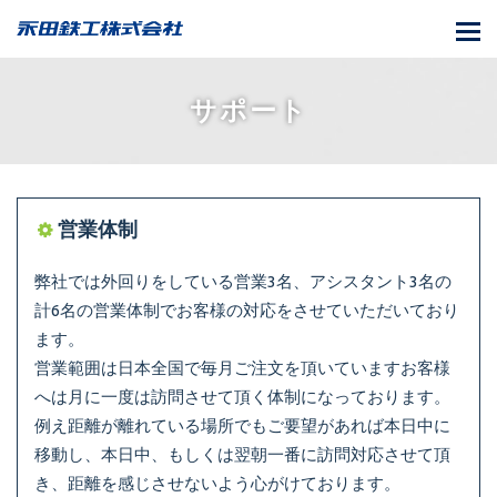
T
o
g
サポート
g
l
e
n
営業体制
a
v
弊社では外回りをしている営業3名、アシスタント3名の
i
計6名の営業体制でお客様の対応をさせていただいており
g
ます。
a
営業範囲は日本全国で毎月ご注文を頂いていますお客様
t
へは月に一度は訪問させて頂く体制になっております。
i
例え距離が離れている場所でもご要望があれば本日中に
o
移動し、本日中、もしくは翌朝一番に訪問対応させて頂
n
き、距離を感じさせないよう心がけております。