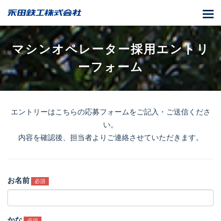
T
o
g
マシンオペレーター採用エントリ
g
ーフォーム
l
e
n
a
エントリーはこちらの応募フォームをご記⼊・ご送信くださ
v
い。
i
内容を確認後、担当者よりご連絡させていただきます。
g
a
t
お名前
必須
i
o
n
かな
必須